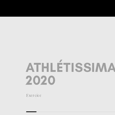
Warning
: Creating default object from empty value in
/home/
extension/ReduxCore/inc/class.redux_filesystem.php
on 
ATHLÉTISSIM
2020
Exercice