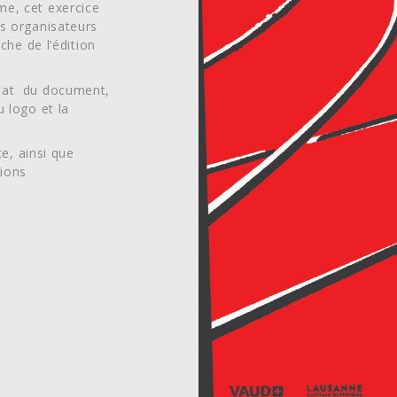
me, cet exercice
es organisateurs
che de l’édition
rmat du document,
u logo et la
ce, ainsi que
ions