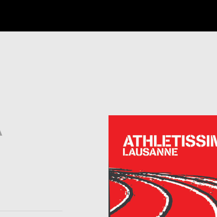
clients/5a404283c670a8ebc243a45b6997f851/Sites_graph
line
29
A