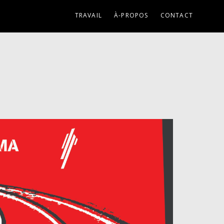
isme/RYTZ/wp-content/plugins/fastwp-redux-torola-
TRAVAIL
À-PROPOS
CONTACT