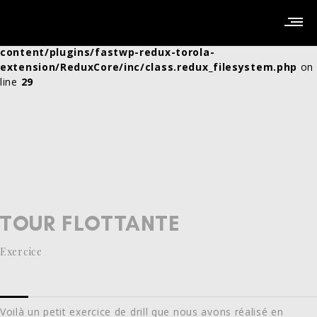
Warning
: Creating default object from empty value in
/home/clients/5a404283c670a8ebc243a45b6997f851/Site
content/plugins/fastwp-redux-torola-
extension/ReduxCore/inc/class.redux_filesystem.php
on
line
29
TOUR FLOTTANTE
Exercice
Voilà un petit exercice de drill que nous avons réalisé en